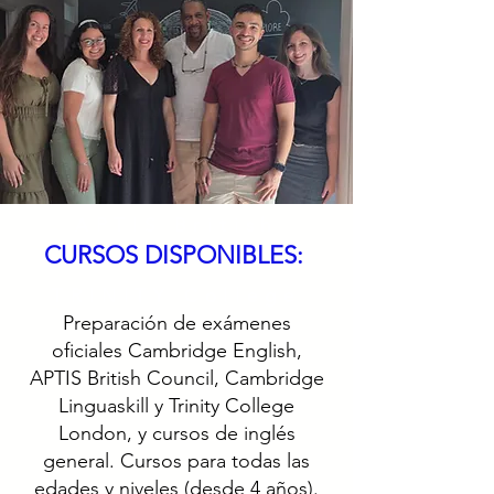
APTIS British
CURSOS DISPONIBLES:
Council
TRINITY College
Preparación de exámenes
oficiales Cambridge English,
APTIS British Council, Cambridge
Linguaskill y Trinity College
London, y cursos de inglés
general. Cursos para todas las
edades y niveles (desde 4 años).