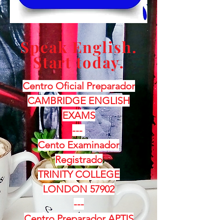
Speak English.
Start today.
Centro Oficial Preparador
CAMBRIDGE ENGLISH
EXAMS
---
Cento Examinador
Registrado
TRINITY COLLEGE
LONDON 57902
---
Centro Preparador APTIS