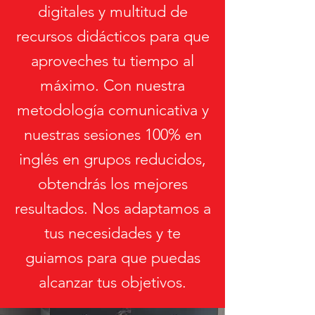
digitales y multitud de
recursos didácticos para que
aproveches tu tiempo al
máximo. Con nuestra
metodología comunicativa y
nuestras sesiones 100% en
inglés en grupos reducidos,
obtendrás los mejores
resultados. Nos adaptamos a
tus necesidades y te
guiamos para que puedas
alcanzar tus objetivos.