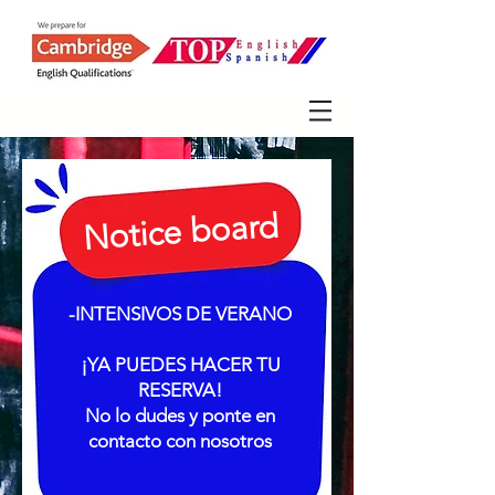
Notice board
-INTENSIVOS DE VERANO
¡YA PUEDES HACER TU
RESERVA!
No lo dudes y ponte en
contacto con nosotros